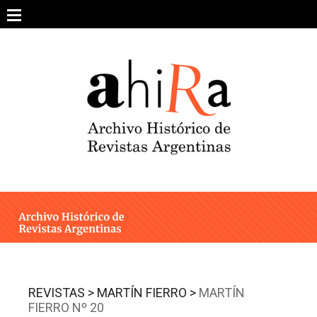
Skip
to
content
SOBRE EL PROYECTO
ARCHIVO DE REVISTAS
ESTUDIOS CRÍTICOS
OTRAS COLECCIONES DIGITALES
INTEGRANTES
AHIRA EN LOS MEDIOS
REVISTAS >
MARTÍN FIERRO >
MARTÍN
FIERRO Nº 20
CONTACTO