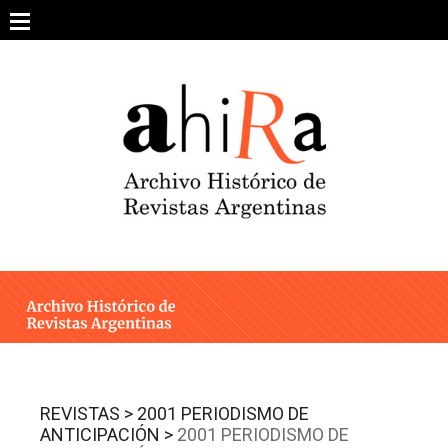
Skip
to
content
SOBRE EL PROYECTO
ARCHIVO DE REVISTAS
ESTUDIOS CRÍTICOS
OTRAS COLECCIONES DIGITALES
INTEGRANTES
AHIRA EN LOS MEDIOS
REVISTAS >
2001 PERIODISMO DE
ANTICIPACIÓN >
2001 PERIODISMO DE
CONTACTO