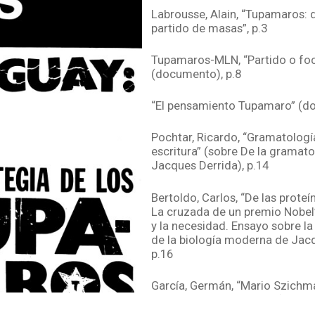
Labrousse, Alain, “Tupamaros: de
partido de masas”, p.3
Tupamaros-MLN, “Partido o foc
(documento), p.8
“El pensamiento Tupamaro” (d
Pochtar, Ricardo, “Gramatología
escritura” (sobre De la gramat
Jacques Derrida), p.14
Bertoldo, Carlos, “De las proteín
La cruzada de un premio Nobel”
y la necesidad. Ensayo sobre la 
de la biología moderna de Jac
p.16
García, Germán, “Mario Szichm
montajes de la historia” (sobre
Los judíos del Mar Dulce de Ma