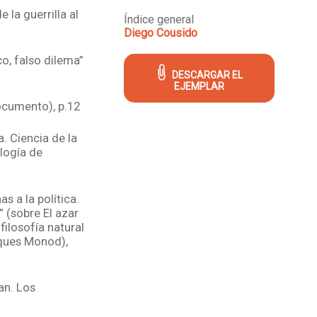
 la guerrilla al
Índice general
Diego Cousido
o, falso dilema”
DESCARGAR EL
EJEMPLAR
ocumento), p.12
. Ciencia de la
ología de
as a la política.
 (sobre El azar
filosofía natural
ques Monod),
an. Los
 Crónica falsa y
rio Szichman),