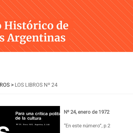
Skip
to
content
BROS >
LOS LIBROS Nº 24
Nº 24, enero de 1972
“En este número”, p.2