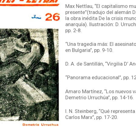
Max Nettlau, “El capitalismo mun
presente”(tradujo del alemán D.
la obra inédita De la crisis mund
anarquía). Ilustración: D. Urruc
pp. 2-8.
“Una tragedia más: El asesinato 
en Bulgaria”, pp. 9-10.
D. A. de Santillán, “Virgilia D’ An
“Panorama educacional”, pp. 12
Amaro Martínez, “Los nuevos v
Demetrio Urruchúa”, pp. 14-16.
I. N. Steinberg, “Qué represent
Carlos Marx”, pp. 17-20.
A.M.F., “Arte y política. David A