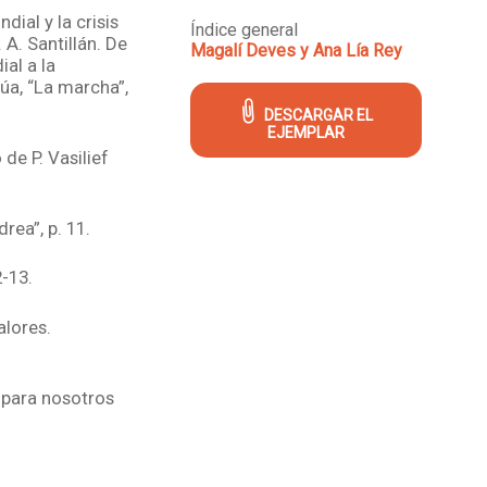
dial y la crisis
Índice general
 A. Santillán. De
Magalí Deves y Ana Lía Rey
ial a la
húa, “La marcha”,
DESCARGAR EL
EJEMPLAR
de P. Vasilief
drea”, p. 11.
-13.
alores.
a para nosotros
lfaro Siqueiros”,