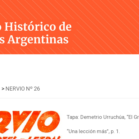
Skip
to
content
 >
NERVIO Nº 26
Tapa: Demetrio Urruchúa, “El Gri
“Una lección más”, p. 1.