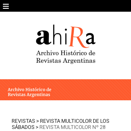
Skip
to
content
SOBRE EL PROYECTO
ARCHIVO DE REVISTAS
ESTUDIOS CRÍTICOS
OTRAS COLECCIONES DIGITALES
INTEGRANTES
AHIRA EN LOS MEDIOS
REVISTAS >
REVISTA MULTICOLOR DE LOS
SÁBADOS >
REVISTA MULTICOLOR Nº 28
CONTACTO