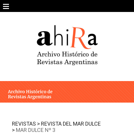
Skip
to
content
SOBRE EL PROYECTO
ARCHIVO DE REVISTAS
ESTUDIOS CRÍTICOS
OTRAS COLECCIONES DIGITALES
INTEGRANTES
AHIRA EN LOS MEDIOS
REVISTAS >
REVISTA DEL MAR DULCE
>
MAR DULCE Nº 3
CONTACTO