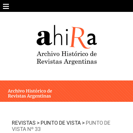
Skip
to
content
SOBRE EL PROYECTO
ARCHIVO DE REVISTAS
ESTUDIOS CRÍTICOS
OTRAS COLECCIONES DIGITALES
INTEGRANTES
AHIRA EN LOS MEDIOS
REVISTAS >
PUNTO DE VISTA >
PUNTO DE
VISTA Nº 33
CONTACTO