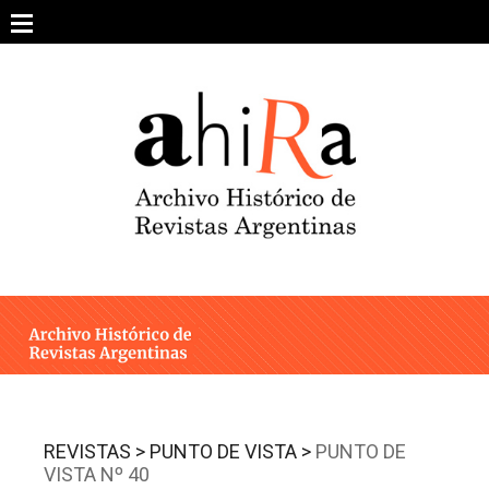
Skip
to
content
SOBRE EL PROYECTO
ARCHIVO DE REVISTAS
ESTUDIOS CRÍTICOS
OTRAS COLECCIONES DIGITALES
INTEGRANTES
AHIRA EN LOS MEDIOS
REVISTAS >
PUNTO DE VISTA >
PUNTO DE
VISTA Nº 40
CONTACTO