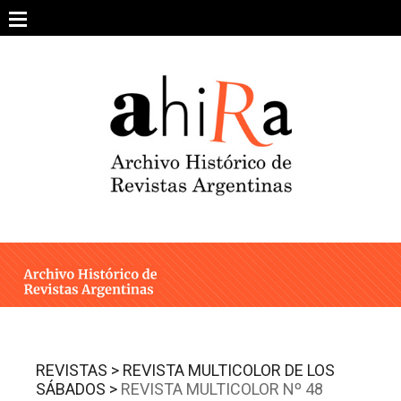
Skip
to
content
SOBRE EL PROYECTO
ARCHIVO DE REVISTAS
ESTUDIOS CRÍTICOS
OTRAS COLECCIONES DIGITALES
INTEGRANTES
AHIRA EN LOS MEDIOS
REVISTAS >
REVISTA MULTICOLOR DE LOS
SÁBADOS >
REVISTA MULTICOLOR Nº 48
CONTACTO