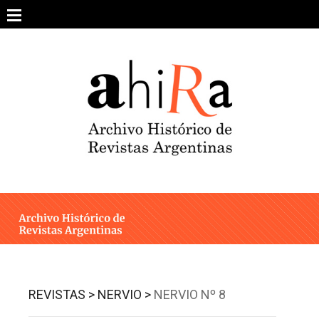
Skip
to
content
SOBRE EL PROYECTO
ARCHIVO DE REVISTAS
ESTUDIOS CRÍTICOS
OTRAS COLECCIONES DIGITALES
INTEGRANTES
AHIRA EN LOS MEDIOS
REVISTAS >
NERVIO >
NERVIO Nº 8
CONTACTO