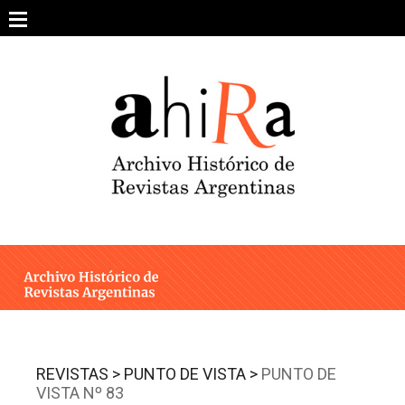
Skip
to
content
SOBRE EL PROYECTO
ARCHIVO DE REVISTAS
ESTUDIOS CRÍTICOS
OTRAS COLECCIONES DIGITALES
INTEGRANTES
AHIRA EN LOS MEDIOS
REVISTAS >
PUNTO DE VISTA >
PUNTO DE
VISTA Nº 83
CONTACTO