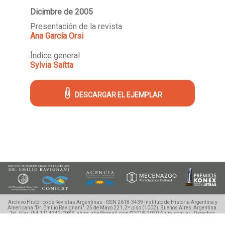
Dicimbre de 2005
Presentación de la revista
Ana García Orsi
Índice general
Sylvia Saítta
DESCARGAR EL EJEMPLAR
Archivo Histórico de Revistas Argentinas - ISSN 2618-3439
Instituto de Historia Argentina y
Americana "Dr. Emilio Ravignani".
25 de Mayo 221, 2º piso (1002), Buenos Aires, Argentina.
Tel./Fax: (54 11) 4342-0983, ahira.uba@gmail.com
©2018-2020 Ahira.com.ar - Derechos
Reservados.