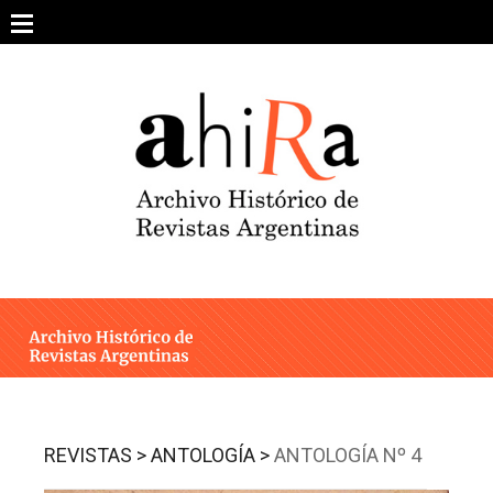
Skip
to
content
SOBRE EL PROYECTO
ARCHIVO DE REVISTAS
ESTUDIOS CRÍTICOS
OTRAS COLECCIONES DIGITALES
INTEGRANTES
AHIRA EN LOS MEDIOS
REVISTAS >
ANTOLOGÍA >
ANTOLOGÍA Nº 4
CONTACTO