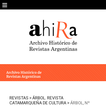
Skip
to
content
SOBRE EL PROYECTO
ARCHIVO DE REVISTAS
ESTUDIOS CRÍTICOS
OTRAS COLECCIONES DIGITALES
INTEGRANTES
AHIRA EN LOS MEDIOS
REVISTAS >
ÁRBOL. REVISTA
CATAMARQUEÑA DE CULTURA >
ÁRBOL, Nº
CONTACTO