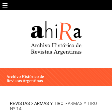
Skip
to
content
SOBRE EL PROYECTO
ARCHIVO DE REVISTAS
ESTUDIOS CRÍTICOS
OTRAS COLECCIONES DIGITALES
INTEGRANTES
AHIRA EN LOS MEDIOS
REVISTAS >
ARMAS Y TIRO >
ARMAS Y TIRO
Nº 14
CONTACTO