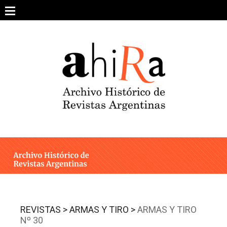
Skip
to
content
SOBRE EL PROYECTO
ARCHIVO DE REVISTAS
ESTUDIOS CRÍTICOS
OTRAS COLECCIONES DIGITALES
INTEGRANTES
AHIRA EN LOS MEDIOS
REVISTAS >
ARMAS Y TIRO >
ARMAS Y TIRO
Nº 30
CONTACTO