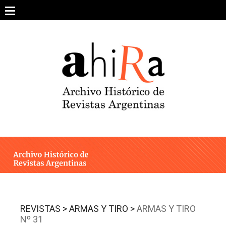
Skip
to
content
SOBRE EL PROYECTO
ARCHIVO DE REVISTAS
ESTUDIOS CRÍTICOS
OTRAS COLECCIONES DIGITALES
INTEGRANTES
AHIRA EN LOS MEDIOS
REVISTAS >
ARMAS Y TIRO >
ARMAS Y TIRO
Nº 31
CONTACTO