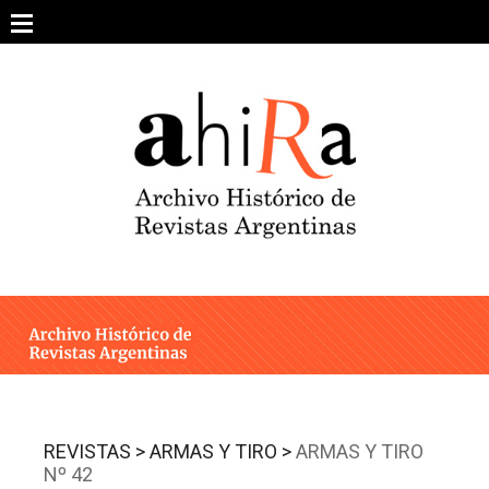
Skip
to
content
SOBRE EL PROYECTO
ARCHIVO DE REVISTAS
ESTUDIOS CRÍTICOS
OTRAS COLECCIONES DIGITALES
INTEGRANTES
AHIRA EN LOS MEDIOS
REVISTAS >
ARMAS Y TIRO >
ARMAS Y TIRO
Nº 42
CONTACTO