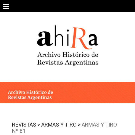
Skip
to
content
SOBRE EL PROYECTO
ARCHIVO DE REVISTAS
ESTUDIOS CRÍTICOS
OTRAS COLECCIONES DIGITALES
INTEGRANTES
AHIRA EN LOS MEDIOS
REVISTAS >
ARMAS Y TIRO >
ARMAS Y TIRO
Nº 61
CONTACTO