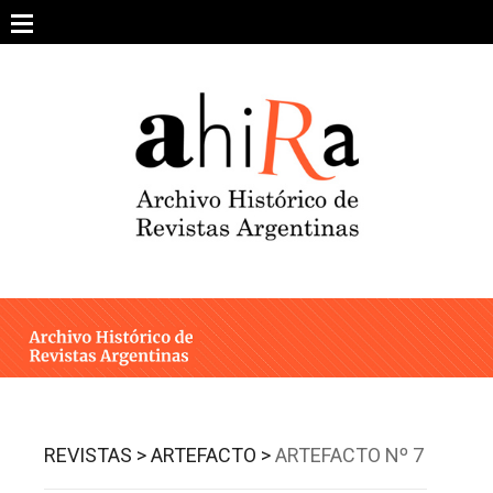
Skip
to
content
SOBRE EL PROYECTO
ARCHIVO DE REVISTAS
ESTUDIOS CRÍTICOS
OTRAS COLECCIONES DIGITALES
INTEGRANTES
AHIRA EN LOS MEDIOS
REVISTAS >
ARTEFACTO >
ARTEFACTO Nº 7
CONTACTO