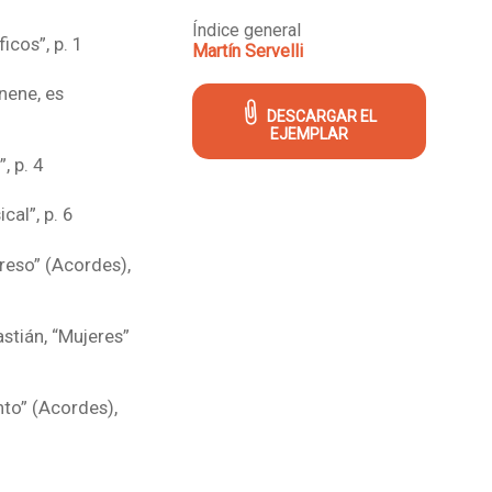
Índice general
icos”, p. 1
Martín Servelli
nene, es
DESCARGAR EL
EJEMPLAR
, p. 4
cal”, p. 6
greso” (Acordes),
astián, “Mujeres”
ento” (Acordes),
l diablo”