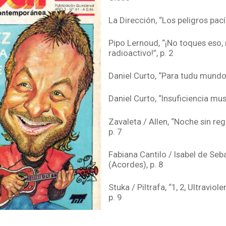
La Dirección, “Los peligros pacíf
Pipo Lernoud, “¡No toques eso, 
radioactivo!”, p. 2
Daniel Curto, “Para tudu mundo”
Daniel Curto, “Insuficiencia musi
Zavaleta / Allen, “Noche sin re
p. 7
Fabiana Cantilo / Isabel de Seb
(Acordes), p. 8
Stuka / Piltrafa, “1, 2, Ultraviol
p. 9
Charly García, “Encuentro con e