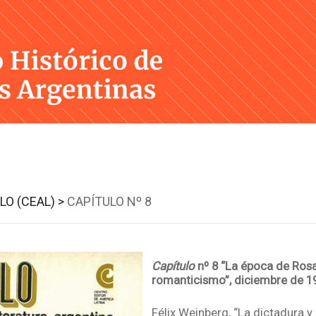
Skip
to
content
LO (CEAL) >
CAPÍTULO Nº 8
Capítulo
nº 8 “La época de Rosa
romanticismo”, diciembre de 1
Félix Weinberg, “La dictadura y