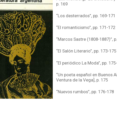
p. 169
“Los desterrados”, pp. 169-171
“El romanticismo”, pp. 171-172
“Marcos Sastre (1808-1887)”, p
“El Salón Literario”, pp. 173-175
“El periódico La Moda”, pp. 175
“Un poeta español en Buenos Ai
Ventura de la Vega], p. 175
“Nuevos rumbos”, pp. 176-178
“Los nuevos proscriptos”, pp. 
“El aporte cultural de los jóven