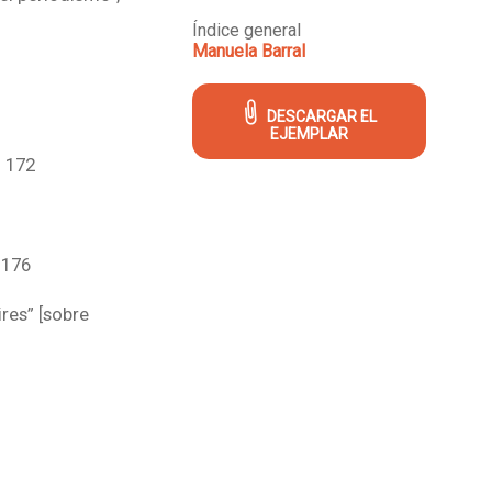
Índice general
Manuela Barral
DESCARGAR EL
EJEMPLAR
. 172
-176
res” [sobre
178-181
es”, pp. 181-183