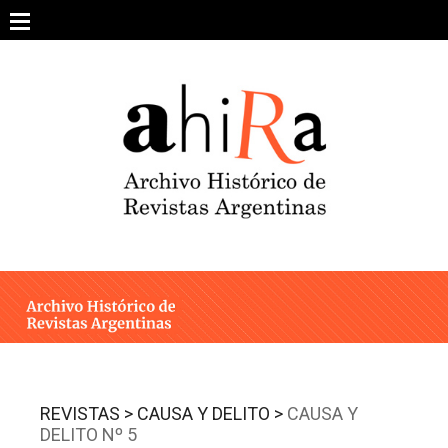
Skip
to
content
SOBRE EL PROYECTO
ARCHIVO DE REVISTAS
ESTUDIOS CRÍTICOS
OTRAS COLECCIONES DIGITALES
INTEGRANTES
AHIRA EN LOS MEDIOS
REVISTAS >
CAUSA Y DELITO >
CAUSA Y
DELITO Nº 5
CONTACTO