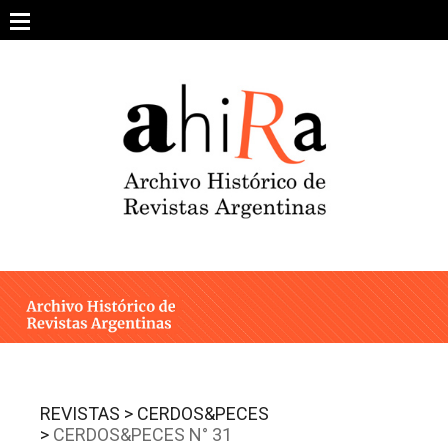
Skip
to
content
SOBRE EL PROYECTO
ARCHIVO DE REVISTAS
ESTUDIOS CRÍTICOS
OTRAS COLECCIONES DIGITALES
INTEGRANTES
AHIRA EN LOS MEDIOS
REVISTAS >
CERDOS&PECES
>
CERDOS&PECES N° 31
CONTACTO