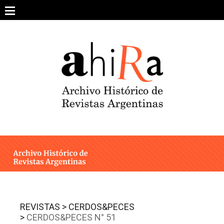
Skip
to
content
SOBRE EL PROYECTO
ARCHIVO DE REVISTAS
ESTUDIOS CRÍTICOS
OTRAS COLECCIONES DIGITALES
INTEGRANTES
AHIRA EN LOS MEDIOS
REVISTAS >
CERDOS&PECES
>
CERDOS&PECES N° 51
CONTACTO