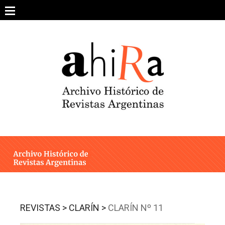
Skip
to
content
SOBRE EL PROYECTO
ARCHIVO DE REVISTAS
ESTUDIOS CRÍTICOS
OTRAS COLECCIONES DIGITALES
INTEGRANTES
AHIRA EN LOS MEDIOS
REVISTAS >
CLARÍN >
CLARÍN Nº 11
CONTACTO