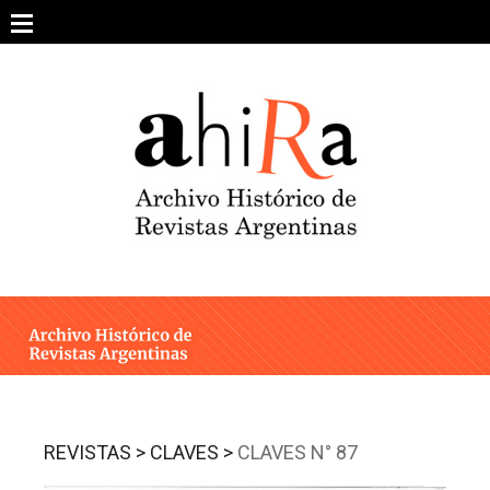
Skip
to
content
SOBRE EL PROYECTO
ARCHIVO DE REVISTAS
ESTUDIOS CRÍTICOS
OTRAS COLECCIONES DIGITALES
INTEGRANTES
AHIRA EN LOS MEDIOS
REVISTAS >
CLAVES >
CLAVES N° 87
CONTACTO