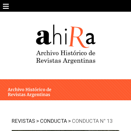
Skip
to
content
SOBRE EL PROYECTO
ARCHIVO DE REVISTAS
ESTUDIOS CRÍTICOS
OTRAS COLECCIONES DIGITALES
INTEGRANTES
AHIRA EN LOS MEDIOS
REVISTAS >
CONDUCTA >
CONDUCTA N° 13
CONTACTO