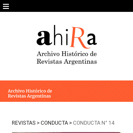
Skip
to
content
SOBRE EL PROYECTO
ARCHIVO DE REVISTAS
ESTUDIOS CRÍTICOS
OTRAS COLECCIONES DIGITALES
INTEGRANTES
AHIRA EN LOS MEDIOS
REVISTAS >
CONDUCTA >
CONDUCTA N° 14
CONTACTO