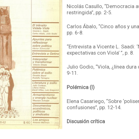
Nicolás Casullo, “Democracia au
restringida”, pp. 2-5.
Carlos Ábalo, “Cinco años y una
pp. 6-8.
“Entrevista a Vicente L. Saadi:
expectativas con Viola’ ”, p. 8.
Julio Godio, “Viola, ¿línea dura 
9-11.
Polémica (I)
Elena Casariego, “Sobre ‘polis
confusiones”, pp. 12-14.
Discusión crítica
Héctor Schmucler, “Apuntes e i