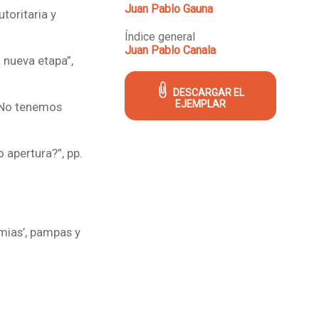
Juan Pablo Gauna
toritaria y
Índice general
Juan Pablo Canala
 nueva etapa”,
DESCARGAR EL
EJEMPLAR
 ‘No tenemos
o apertura?”, pp.
emias’, pampas y
nterrogantes