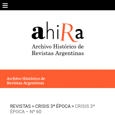
Skip
to
content
SOBRE EL PROYECTO
ARCHIVO DE REVISTAS
ESTUDIOS CRÍTICOS
OTRAS COLECCIONES DIGITALES
INTEGRANTES
AHIRA EN LOS MEDIOS
REVISTAS >
CRISIS 3ª ÉPOCA >
CRISIS 3ª
ÉPOCA – Nº 60
CONTACTO