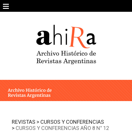
Skip
to
content
SOBRE EL PROYECTO
ARCHIVO DE REVISTAS
ESTUDIOS CRÍTICOS
OTRAS COLECCIONES DIGITALES
INTEGRANTES
AHIRA EN LOS MEDIOS
REVISTAS >
CURSOS Y CONFERENCIAS
>
CURSOS Y CONFERENCIAS AÑO 8 N° 12
CONTACTO