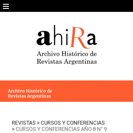
Skip
to
content
SOBRE EL PROYECTO
ARCHIVO DE REVISTAS
ESTUDIOS CRÍTICOS
OTRAS COLECCIONES DIGITALES
INTEGRANTES
AHIRA EN LOS MEDIOS
REVISTAS >
CURSOS Y CONFERENCIAS
>
CURSOS Y CONFERENCIAS AÑO 8 N° 9
CONTACTO