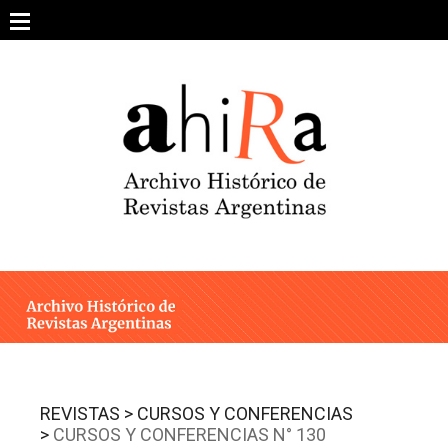
Skip
to
content
SOBRE EL PROYECTO
ARCHIVO DE REVISTAS
ESTUDIOS CRÍTICOS
OTRAS COLECCIONES DIGITALES
INTEGRANTES
AHIRA EN LOS MEDIOS
REVISTAS >
CURSOS Y CONFERENCIAS
>
CURSOS Y CONFERENCIAS N° 130
CONTACTO