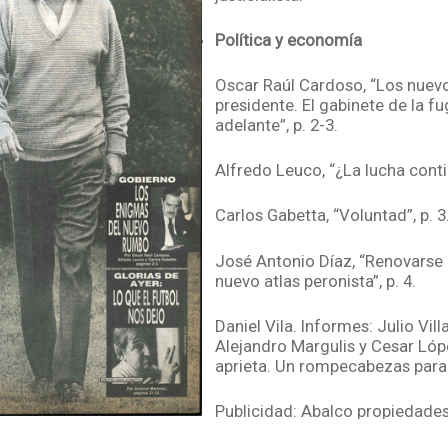
Política y economía
Oscar Raúl Cardoso, “Los nuev
presidente. El gabinete de la f
adelante”, p. 2-3.
Alfredo Leuco, “¿La lucha contin
Carlos Gabetta, “Voluntad”, p. 3
José Antonio Díaz, “Renovarse e
nuevo atlas peronista”, p. 4.
Daniel Vila. Informes: Julio Vill
Alejandro Margulis y Cesar Lópe
aprieta. Un rompecabezas para C
Publicidad: Abalco propiedades
Limore, p. 5.