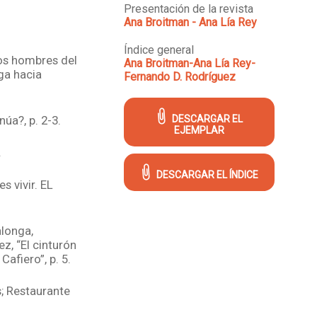
Presentación de la revista
Ana Broitman - Ana Lía Rey
Índice general
os hombres del
Ana Broitman-Ana Lía Rey-
uga hacia
Fernando D. Rodríguez
úa?, p. 2-3.
DESCARGAR EL
EJEMPLAR
.
DESCARGAR EL ÍNDICE
s vivir. EL
alonga,
z, “El cinturón
afiero”, p. 5.
; Restaurante