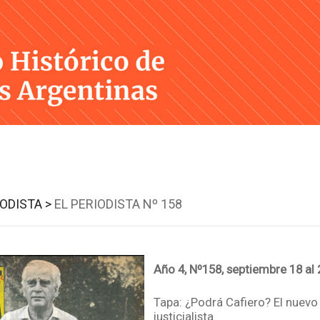
Skip
to
content
IODISTA >
EL PERIODISTA Nº 158
Año 4, Nº158, septiembre 18 al
Tapa: ¿Podrá Cafiero? El nuevo 
justicialista.