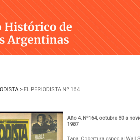
Skip
to
content
IODISTA >
EL PERIODISTA Nº 164
Año 4, Nº164, octubre 30 a nov
1987
Tapa: Cobertura especial Wall S