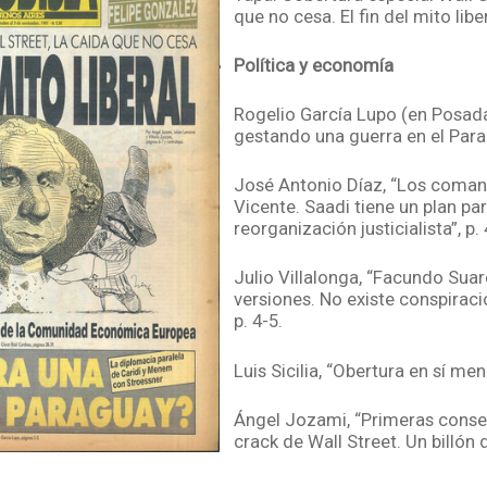
que no cesa. El fin del mito liber
Política y economía
Rogelio García Lupo (en Posada
gestando una guerra en el Parag
José Antonio Díaz, “Los coma
Vicente. Saadi tiene un plan par
reorganización justicialista”, p. 
Julio Villalonga, “Facundo Suar
versiones. No existe conspiraci
p. 4-5.
Luis Sicilia, “Obertura en sí meno
Ángel Jozami, “Primeras conse
crack de Wall Street. Un billón 
pulverizados”, p. 6.