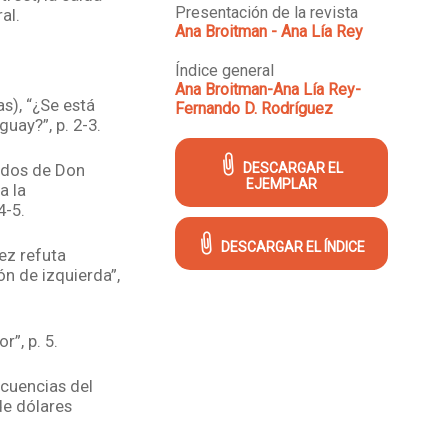
Presentación de la revista
al.
Ana Broitman - Ana Lía Rey
Índice general
Ana Broitman-Ana Lía Rey-
s), “¿Se está
Fernando D. Rodríguez
uay?”, p. 2-3.
ndos de Don
DESCARGAR EL
EJEMPLAR
a la
4-5.
DESCARGAR EL ÍNDICE
ez refuta
ón de izquierda”,
r”, p. 5.
cuencias del
de dólares