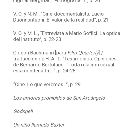
Ingmar Bergman, “Filmografía. 1”, p. 20
V. O. y N. M., “Cine-documentalista. Lucio
Duonnantuoni: El valor de la realidad”, p. 21
V. O. y M. L., “Entrevista a Mario Soffici. La óptica
del Instituto”, p. 22-23
Gideon Bachmann [para
Film Quarterly
] /
traducción de H. A. T., “Testimonios. Opiniones
de Bernardo Bertolucci. ´Toda relación sexual
está condenada…´”, p. 24-28
“Cine. Lo que veremos…”, p. 29
Los amores prohibidos de San Arcángelo
Godspell
Un niño llamado Baxter