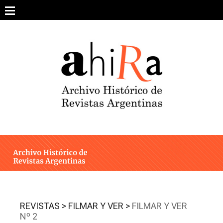
Skip
to
content
SOBRE EL PROYECTO
ARCHIVO DE REVISTAS
ESTUDIOS CRÍTICOS
OTRAS COLECCIONES DIGITALES
INTEGRANTES
AHIRA EN LOS MEDIOS
REVISTAS >
FILMAR Y VER >
FILMAR Y VER
Nº 2
CONTACTO