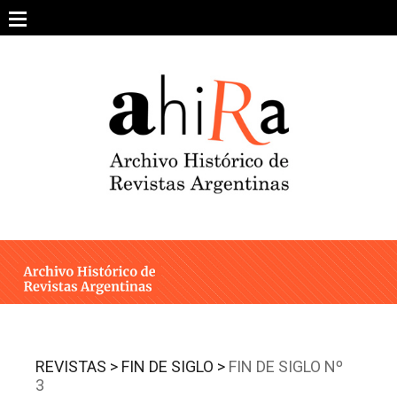
Skip
to
content
SOBRE EL PROYECTO
ARCHIVO DE REVISTAS
ESTUDIOS CRÍTICOS
OTRAS COLECCIONES DIGITALES
INTEGRANTES
AHIRA EN LOS MEDIOS
REVISTAS >
FIN DE SIGLO >
FIN DE SIGLO Nº
3
CONTACTO