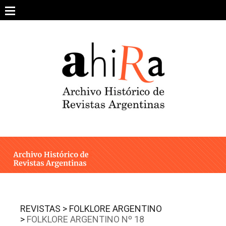
Skip
to
content
SOBRE EL PROYECTO
ARCHIVO DE REVISTAS
ESTUDIOS CRÍTICOS
OTRAS COLECCIONES DIGITALES
INTEGRANTES
AHIRA EN LOS MEDIOS
REVISTAS >
FOLKLORE ARGENTINO
>
FOLKLORE ARGENTINO Nº 18
CONTACTO