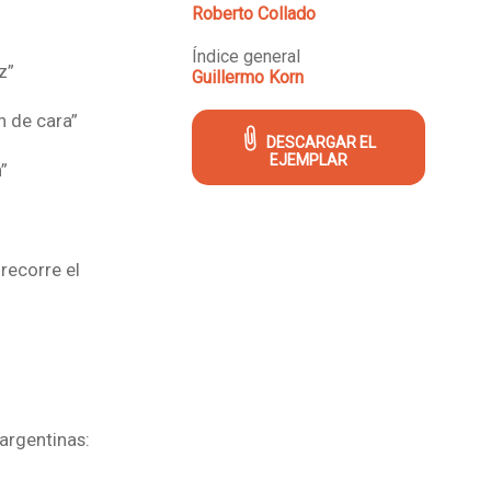
Roberto Collado
Índice general
z”
Guillermo Korn
 de cara”
DESCARGAR EL
EJEMPLAR
”
recorre el
argentinas: