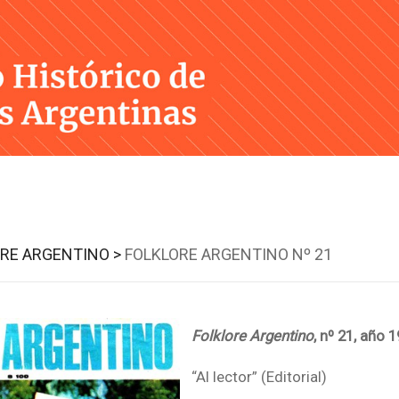
Skip
to
content
RE ARGENTINO >
FOLKLORE ARGENTINO Nº 21
Folklore Argentino
, nº 21, año 
“Al lector” (Editorial)