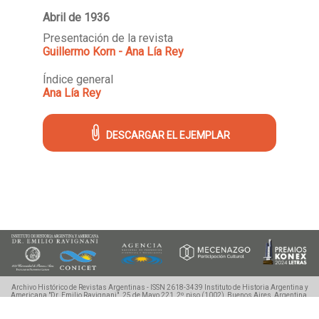
Abril de 1936
Presentación de la revista
Guillermo Korn - Ana Lía Rey
Índice general
Ana Lía Rey
DESCARGAR EL EJEMPLAR
Archivo Histórico de Revistas Argentinas - ISSN 2618-3439
Instituto de Historia Argentina y
Americana "Dr. Emilio Ravignani".
25 de Mayo 221, 2º piso (1002), Buenos Aires, Argentina.
Tel./Fax: (54 11) 4342-0983, ahira.uba@gmail.com
©2018-2020 Ahira.com.ar - Derechos
Reservados.