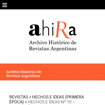
Skip
to
content
SOBRE EL PROYECTO
ARCHIVO DE REVISTAS
ESTUDIOS CRÍTICOS
OTRAS COLECCIONES DIGITALES
INTEGRANTES
AHIRA EN LOS MEDIOS
REVISTAS >
HECHOS E IDEAS (PRIMERA
ÉPOCA) >
HECHOS E IDEAS Nº 10 –
CONTACTO