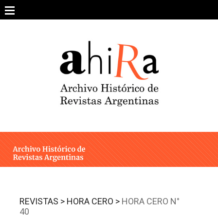
Skip
to
content
SOBRE EL PROYECTO
ARCHIVO DE REVISTAS
ESTUDIOS CRÍTICOS
OTRAS COLECCIONES DIGITALES
INTEGRANTES
AHIRA EN LOS MEDIOS
REVISTAS >
HORA CERO >
HORA CERO N°
40
CONTACTO