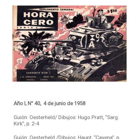
Facebook
Instagram
Twitter
Mail
Año I, N° 40, 4 de junio de 1958
Guión: Oesterheld/ Dibujos: Hugo Pratt, “Sarg.
Kirk”, p. 2-4
Guión: Oesterheld /Dibujos: Haupt, “Cayena”, p.