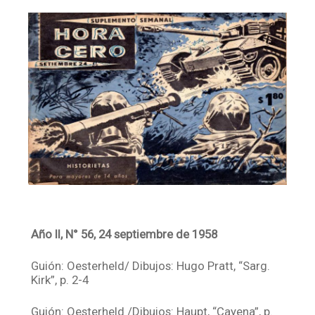
Facebook
Instagram
Twitter
Mail
Año II, N° 56, 24 septiembre de 1958
Guión: Oesterheld/ Dibujos: Hugo Pratt, “Sarg.
Kirk”, p. 2-4
Guión: Oesterheld /Dibujos: Haupt, “Cayena”, p.