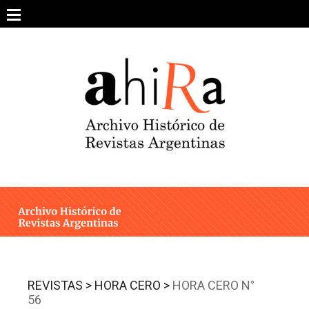
Skip
to
content
SOBRE EL PROYECTO
ARCHIVO DE REVISTAS
ESTUDIOS CRÍTICOS
OTRAS COLECCIONES DIGITALES
INTEGRANTES
AHIRA EN LOS MEDIOS
REVISTAS >
HORA CERO >
HORA CERO N°
56
CONTACTO