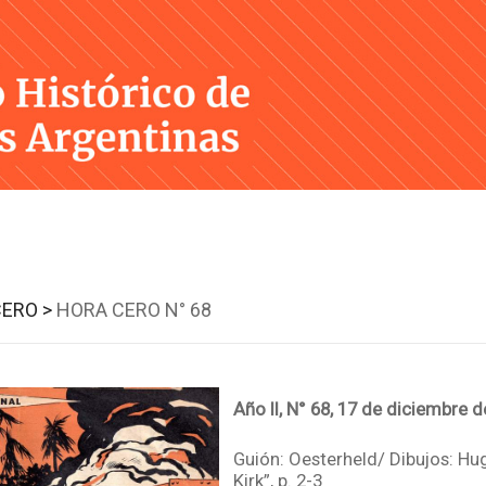
Skip
to
content
ERO >
HORA CERO N° 68
Año II, N° 68, 17 de diciembre 
Guión: Oesterheld/ Dibujos: Hug
Kirk”, p. 2-3