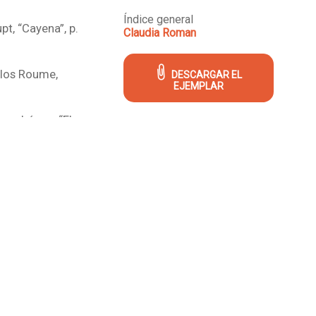
Índice general
pt, “Cayena”, p.
Claudia Roman
rlos Roume,
DESCARGAR EL
EJEMPLAR
ano López, “El
o”, p. 11-13
iterni, “Lord