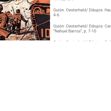
Guión: Oesterheld/ Dibujos: Hau
4-6
Guión: Oesterheld/ Dibujos: Ca
“Nahuel Barros”, p. 7-10
Guión: Oesterheld/ Dibujos: Sol
Eternauta. Una cita con el futur
Guión: Oesterheld/ Dibujos: Mol
Crack”, p. 14-16