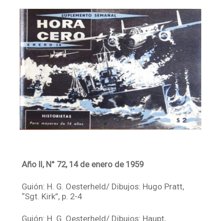
Facebook
Instagram
Twitter
Mail
Año II, N° 72, 14 de enero de 1959
Guión: H. G. Oesterheld/ Dibujos: Hugo Pratt,
“Sgt. Kirk”, p. 2-4
Guión: H. G. Oesterheld/ Dibujos: Haupt,