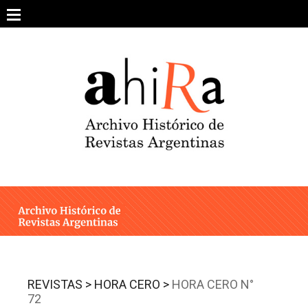
Skip
to
content
SOBRE EL PROYECTO
ARCHIVO DE REVISTAS
ESTUDIOS CRÍTICOS
OTRAS COLECCIONES DIGITALES
INTEGRANTES
AHIRA EN LOS MEDIOS
REVISTAS >
HORA CERO >
HORA CERO N°
72
CONTACTO