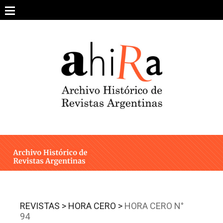
Skip
to
content
SOBRE EL PROYECTO
ARCHIVO DE REVISTAS
ESTUDIOS CRÍTICOS
OTRAS COLECCIONES DIGITALES
INTEGRANTES
AHIRA EN LOS MEDIOS
REVISTAS >
HORA CERO >
HORA CERO N°
94
CONTACTO