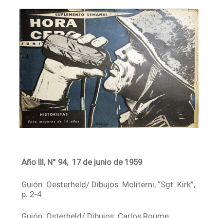
Facebook
Instagram
Twitter
Mail
Año III, N° 94, 17 de junio de 1959
Guión: Oesterheld/ Dibujos: Moliterni, “Sgt. Kirk”,
p. 2-4
Guión: Osterheld/ Dibujos: Carlos Roume,