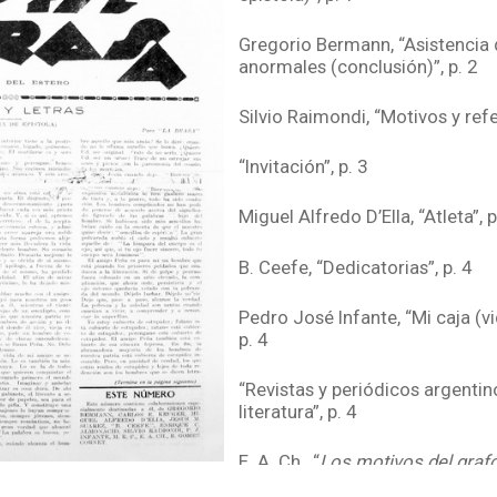
Gregorio Bermann, “Asistencia
anormales (conclusión)”, p. 2
Silvio Raimondi, “Motivos y refe
“Invitación”, p. 3
Miguel Alfredo D’Ella, “Atleta”, p
B. Ceefe, “Dedicatorias”, p. 4
Pedro José Infante, “Mi caja (vi
p. 4
“Revistas y periódicos argentin
literatura”, p. 4
E. A. Ch., “
Los motivos del graf
Enrique C. Almonacid. 3 compo