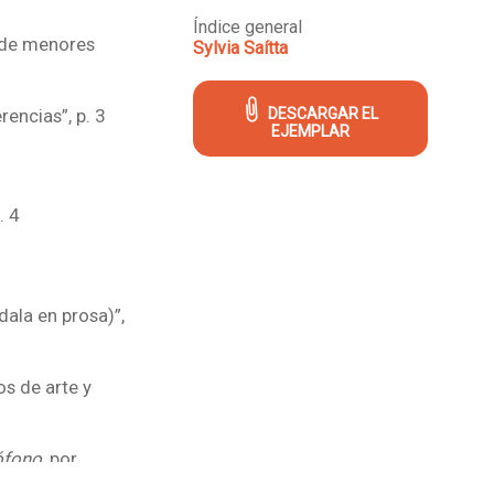
Índice general
 de menores
Sylvia Saítta
rencias”, p. 3
DESCARGAR EL
EJEMPLAR
. 4
dala en prosa)”,
os de arte y
ófono
, por
siciones y dos