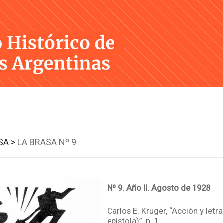
Skip
to
content
SA >
LA BRASA Nº 9
Nº 9. Año II. Agosto de 1928
Carlos E. Kruger, “Acción y let
epístola)”, p. 1