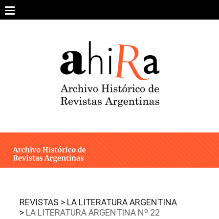
Skip
to
content
SOBRE EL PROYECTO
ARCHIVO DE REVISTAS
ESTUDIOS CRÍTICOS
OTRAS COLECCIONES DIGITALES
INTEGRANTES
AHIRA EN LOS MEDIOS
REVISTAS >
LA LITERATURA ARGENTINA
>
LA LITERATURA ARGENTINA Nº 22
CONTACTO