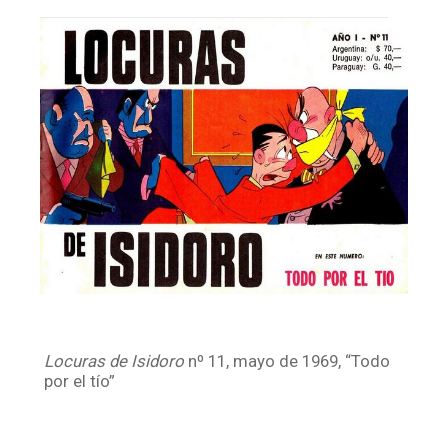
Facebook
Instagram
Twitter
Mail
Locuras de Isidoro
nº 11, mayo de 1969, “Todo
por el tío”