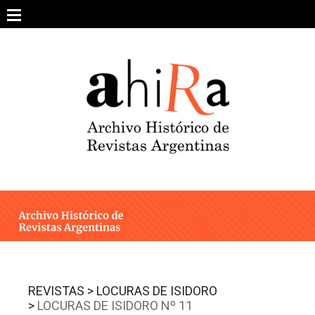
Skip
to
content
SOBRE EL PROYECTO
ARCHIVO DE REVISTAS
ESTUDIOS CRÍTICOS
OTRAS COLECCIONES DIGITALES
INTEGRANTES
AHIRA EN LOS MEDIOS
REVISTAS >
LOCURAS DE ISIDORO
>
LOCURAS DE ISIDORO Nº 11
CONTACTO