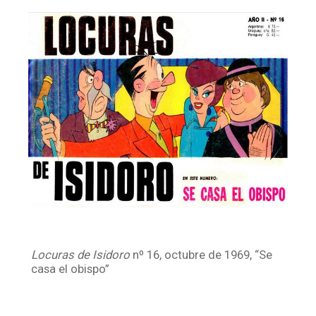
Facebook
Instagram
Twitter
Mail
Locuras de Isidoro
nº 16, octubre de 1969, “Se
casa el obispo”