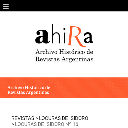
Skip
to
content
SOBRE EL PROYECTO
ARCHIVO DE REVISTAS
ESTUDIOS CRÍTICOS
OTRAS COLECCIONES DIGITALES
INTEGRANTES
AHIRA EN LOS MEDIOS
REVISTAS >
LOCURAS DE ISIDORO
>
LOCURAS DE ISIDORO Nº 16
CONTACTO