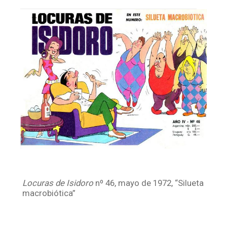
Facebook
Instagram
Twitter
Mail
Locuras de Isidoro
nº 46, mayo de 1972, “Silueta
macrobiótica”