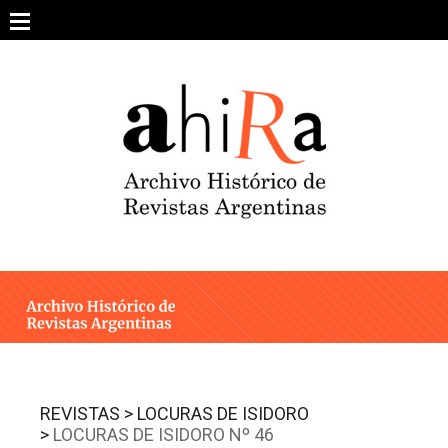
Skip
to
content
SOBRE EL PROYECTO
ARCHIVO DE REVISTAS
ESTUDIOS CRÍTICOS
OTRAS COLECCIONES DIGITALES
INTEGRANTES
AHIRA EN LOS MEDIOS
REVISTAS >
LOCURAS DE ISIDORO
>
LOCURAS DE ISIDORO Nº 46
CONTACTO